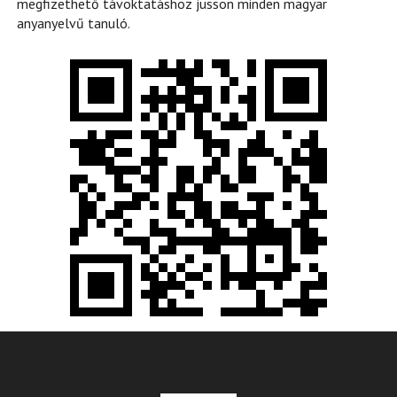
megfizethető távoktatáshoz jusson minden magyar
anyanyelvű tanuló.