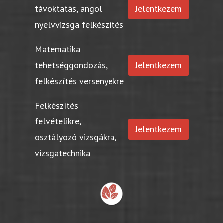
távoktatás, angol
Jelentkezem
nyelvvizsga felkészítés
Matematika
tehetséggondozás,
Jelentkezem
felkészítés versenyekre
Felkészítés
felvételikre,
Jelentkezem
osztályozó vizsgákra,
vizsgatechnika