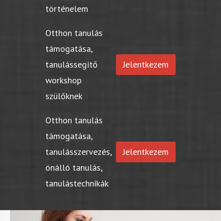
történelem
Otthon tanulás
támogatása,
tanulássegítő
Jelentkezem
workshop
szülőknek
Otthon tanulás
támogatása,
tanulásszervezés,
Jelentkezem
önálló tanulás,
tanulástechnikák