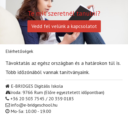
Te mit szeretnél tanulni?
Vedd fel velünk a kapcsolatot
Elérhetőségek
Távoktatás az egész országban és a határokon túl is.
Több időzónából vannak tanítványaink.
E-BRIDGES Digitális Iskola
Iroda: 9766 Rum (Előre egyeztetett időpontban)
+36 20 503 7545 / 20 359 0185
info@e-bridgeschool.hu
Mo-Sa: 10.00 - 19.00