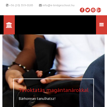
+36 (20) 359-0185
info@e-bridgeschool.hu
Távoktatás magántanárokkal
Bárhonnan tanulhatsz!