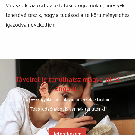
Válaszd ki azokat az oktatási programokat, amelyek
lehetővé teszik, hogy a tudásod a te körülményeidhez
igazodva növekedjen.
Távolról is tanulhatsz magyarul és
angolul
Sokéves gyakorlatunk van a távoktatásban!
Több időzónából is vannak tanulóink!
Jelentkezem