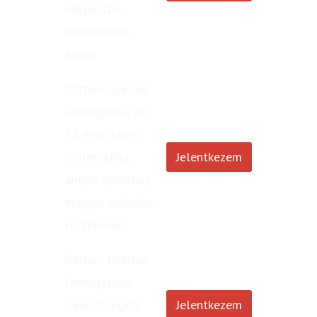
helyesírás,
matematika,
angol
Otthon tanulás
támogatása 10-
18 éves korig,
matematika,
Jelentkezem
angol, nyelvtan,
magyar irodalom,
történelem
Otthon tanulás
támogatása,
tanulássegítő
Jelentkezem