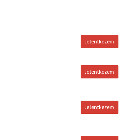
Külföldön élő magyar
Jelentkezem
tanulók távoktatása
Intenzív, szuperintenzív
felzárkóztatók, magyar,
Jelentkezem
matematika, angol
Matematika, angol
távoktatás, angol
Jelentkezem
nyelvvizsga felkészítés
Matematika