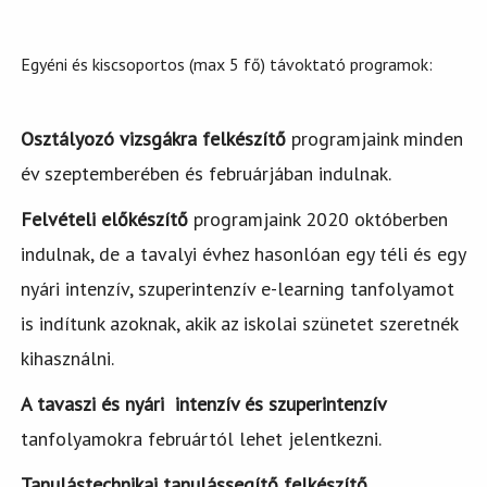
Egyéni és kiscsoportos (max 5 fő) távoktató programok:
Osztályozó vizsgákra felkészítő
programjaink minden
év szeptemberében és februárjában indulnak.
Felvételi előkészítő
programjaink 2020 októberben
indulnak, de a tavalyi évhez hasonlóan egy téli és egy
nyári intenzív, szuperintenzív e-learning tanfolyamot
is indítunk azoknak, akik az iskolai szünetet szeretnék
kihasználni.
A tavaszi és nyári intenzív és szuperintenzív
tanfolyamokra februártól lehet jelentkezni.
Tanulástechnikai tanulássegítő felkészítő