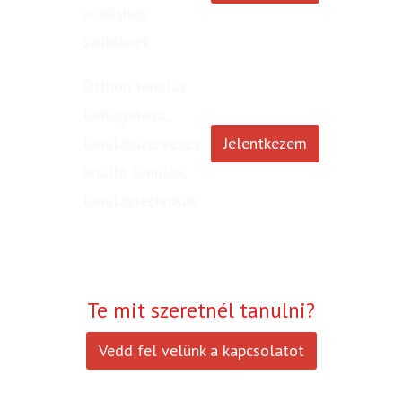
workshop
szülőknek
Otthon tanulás
támogatása,
tanulásszervezés,
Jelentkezem
önálló tanulás,
tanulástechnikák
Te mit szeretnél tanulni?
Vedd fel velünk a kapcsolatot