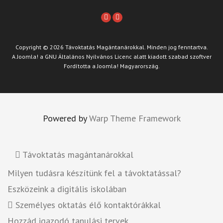
Copyright © 2026 Távoktatás Magántanárokkal. Minden jog fenntartva.
A
Joomla!
a
GNU Általános Nyilvános Licenc
alatt kiadott szabad szoftver
Fordította a
Joomla! Magyarország
.
Powered by
Warp Theme Framework
Távoktatás magántanárokkal
Milyen tudásra készítünk fel a távoktatással?
Eszközeink a digitális iskolában
Személyes oktatás élő kontaktórákkal
Hozzád igazodó tanulási tervek