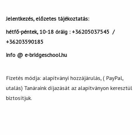
Jelentkezés, előzetes tájékoztatás:
hétfő-péntek, 10-18 óráig : +36205037545 /
+36203590185
info @ e-bridgeschool.hu
Fizetés módja: alapítványi hozzájárulás, ( PayPal,
utalás) Tanáraink díjazását az alapítványon keresztül
biztosítjuk.