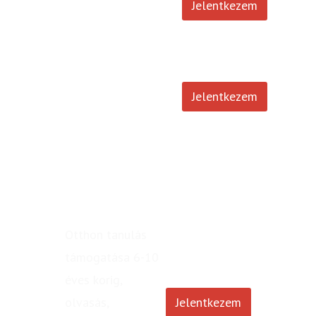
tehetséggondozás,
Jelentkezem
felkészítés versenyekre
Felkészítés
felvételikre,
Jelentkezem
osztályozó vizsgákra,
vizsgatechnika
Otthon tanulás
támogatása 6-10
éves korig,
olvasás,
Jelentkezem