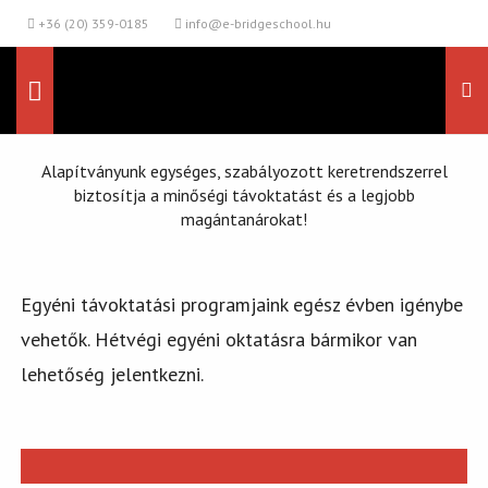
+36 (20) 359-0185
info@e-bridgeschool.hu
Alapítványunk egységes, szabályozott keretrendszerrel
biztosítja a minőségi távoktatást és a legjobb
magántanárokat!
Egyéni távoktatási programjaink egész évben igénybe
vehetők. Hétvégi egyéni oktatásra bármikor van
lehetőség jelentkezni.