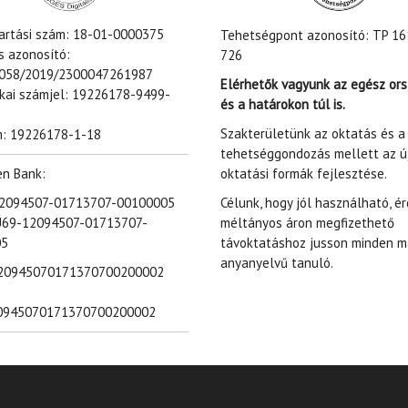
tartási szám: 18-01-0000375
Tehetségpont azonosító: TP 16
s azonosító:
726
058/2019/2300047261987
Elérhetők vagyunk az egész or
ikai számjel: 19226178-9499-
és a határokon túl is.
Szakterületünk az oktatás és a
: 19226178-1-18
tehetséggondozás mellett az ú
en Bank:
oktatási formák fejlesztése.
 12094507-01713707-00100005
Célunk, hogy jól használható, é
U69-12094507-01713707-
méltányos áron megfizethető
05
távoktatáshoz jusson minden m
anyanyelvű tanuló.
20945070171370700200002
0945070171370700200002