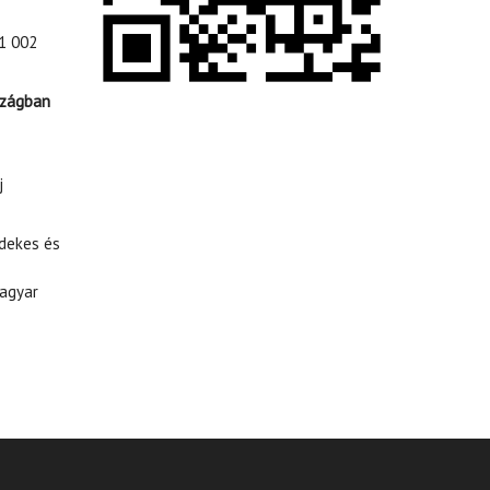
1 002
szágban
j
rdekes és
agyar