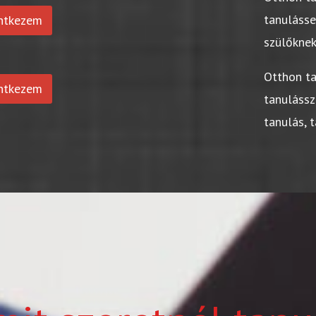
tanuláss
entkezem
szülőkne
Otthon t
entkezem
tanulássz
tanulás, 