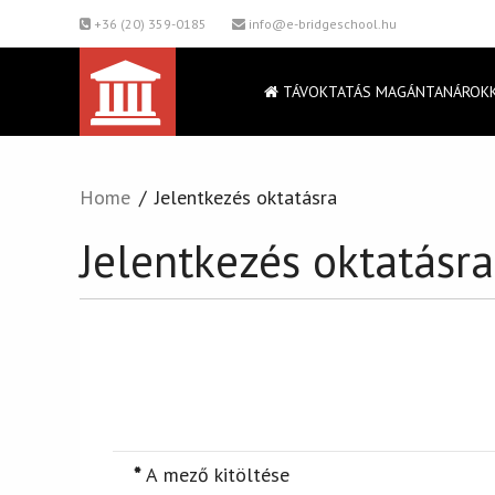
+36 (20) 359-0185
info@e-bridgeschool.hu
TÁVOKTATÁS MAGÁNTANÁROK
Home
Jelentkezés oktatásra
Jelentkezés oktatásra
E-mail küldése
*
A mező kitöltése