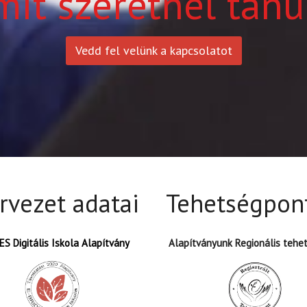
mit szeretnél tanu
Vedd fel velünk a kapcsolatot
rvezet adatai
Tehetségpon
S Digitális Iskola Alapítvány
Alapítványunk Regionális tehe