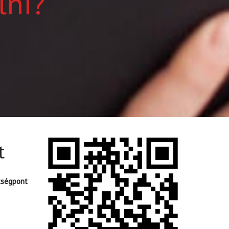
lni?
t
tségpont