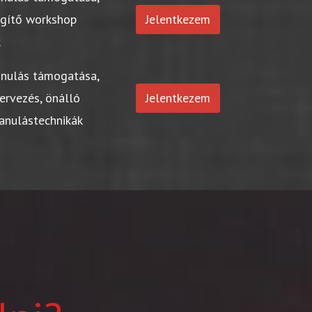
egítő workshop
Jelentkezem
k
anulás támogatása,
ervezés, önálló
Jelentkezem
tanulástechnikák