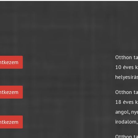
Otthon t
entkezem
10 éves k
helyesírá
entkezem
Otthon t
18 éves k
angol, ny
irodalom,
entkezem
Otthon t