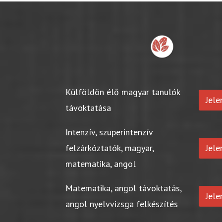
Külföldön élő magyar tanulók
Jel
távoktatása
Intenzív, szuperintenzív
felzárkóztatók, magyar,
Jel
matematika, angol
Matematika, angol távoktatás,
Jel
angol nyelvvizsga felkészítés