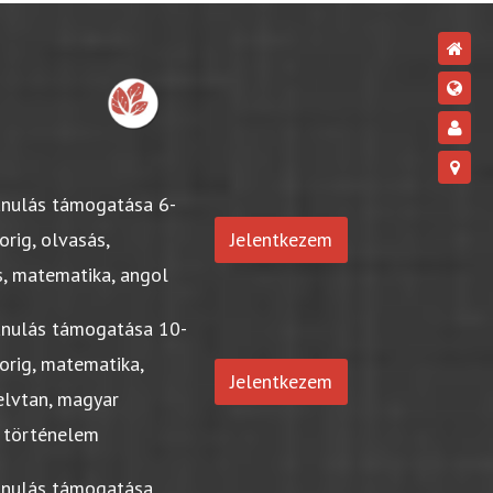
anulás támogatása 6-
orig, olvasás,
Jelentkezem
s, matematika, angol
anulás támogatása 10-
orig, matematika,
Jelentkezem
elvtan, magyar
 történelem
anulás támogatása,