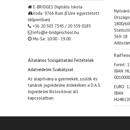
E-BRIDGES Digitális Iskola
Nyilván
Iroda: 9766 Rum (Előre egyeztetett
Országo
időpontban)
1800/60
+36 20 503 7545 / 20 359 0185
Statiszt
info@e-bridgeschool.hu
569-18
Mo-Sa: 10.00 - 19.00
Adószám
Raiffeis
Általános Szolgáltatási Feltételek
Forint:
Adatvédelmi Szabályzat
IBAN: H
001000
Az alapítvány a gyermekek, szülők és
tanárok jogvédelme érdekében a D.A.S.
EURO: 1
Jogvédelmi Biztosítóval áll
IBAN:
kapcsolatban.
HU4812