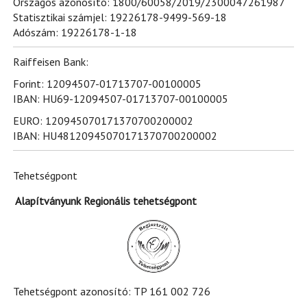
Országos azonosító: 1800/60058/2019/2300047261987
Statisztikai számjel: 19226178-9499-569-18
Adószám: 19226178-1-18
Raiffeisen Bank:
Forint: 12094507-01713707-00100005
IBAN: HU69-12094507-01713707-00100005
EURO: 120945070171370700200002
IBAN: HU48120945070171370700200002
Tehetségpont
Alapítványunk Regionális tehetségpont
Tehetségpont azonosító: TP 161 002 726