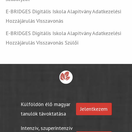
E-BRIDGES Digitális Iskola Alapítvány Adatkezelési
Hozzájárulás Visszavonás
E-BRIDGES Digitális Iskola Alapítvány Adatkezelési
Hozzájárulás Visszavonás Szülői
Külföldön élő magyar
Jelentkezem
tanulók távoktatása
Intenzív, szuperintenzív