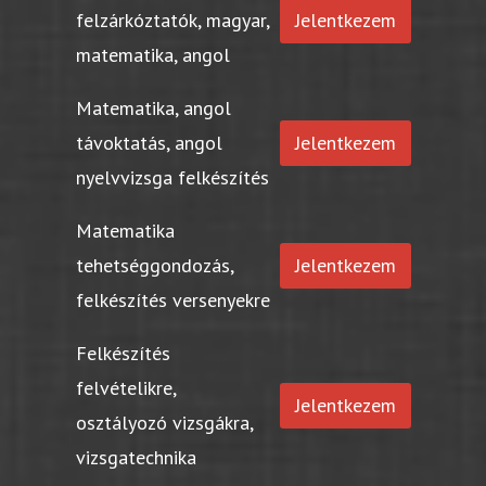
felzárkóztatók, magyar,
Jelentkezem
matematika, angol
Matematika, angol
távoktatás, angol
Jelentkezem
nyelvvizsga felkészítés
Matematika
tehetséggondozás,
Jelentkezem
felkészítés versenyekre
Felkészítés
felvételikre,
Jelentkezem
osztályozó vizsgákra,
vizsgatechnika