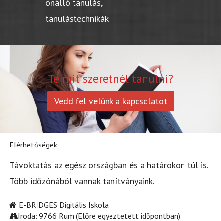
önálló tanulás,
tanulástechnikák
Te mit szeretnél tanulni?
Vedd fel velünk a kapcsolatot
Elérhetőségek
Távoktatás az egész országban és a határokon túl is.
Több időzónából vannak tanítványaink.
E-BRIDGES Digitális Iskola
Iroda: 9766 Rum (Előre egyeztetett időpontban)