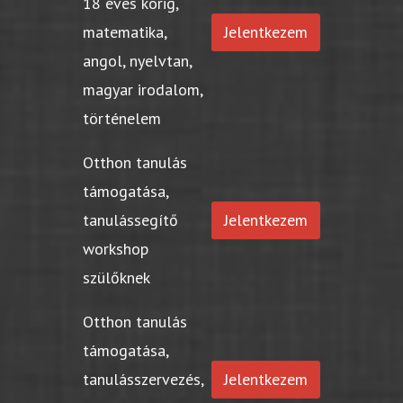
18 éves korig,
matematika,
Jelentkezem
angol, nyelvtan,
magyar irodalom,
történelem
Otthon tanulás
támogatása,
tanulássegítő
Jelentkezem
workshop
szülőknek
Otthon tanulás
támogatása,
tanulásszervezés,
Jelentkezem