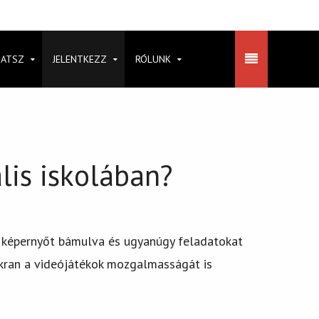
HATSZ
JELENTKEZZ
RÓLUNK
ális iskolában?
 a képernyőt bámulva és ugyanúgy feladatokat
yakran a videójátékok mozgalmasságát is