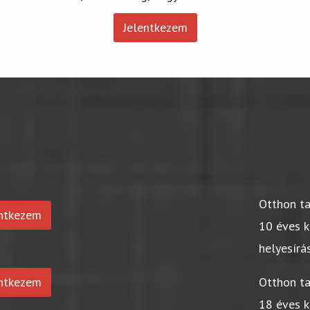
Jelentkezem
Otthon t
entkezem
10 éves k
helyesírá
entkezem
Otthon t
18 éves k