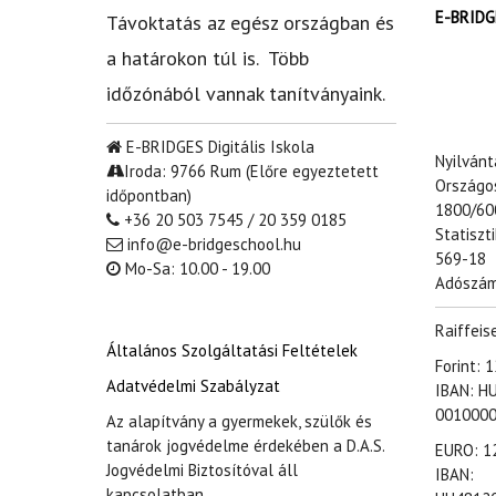
E-BRIDGE
Távoktatás az egész országban és
a határokon túl is. Több
időzónából vannak tanítványaink.
E-BRIDGES Digitális Iskola
Nyilván
Iroda: 9766 Rum (Előre egyeztetett
Országo
időpontban)
1800/60
+36 20 503 7545 / 20 359 0185
Statiszt
info@e-bridgeschool.hu
569-18
Mo-Sa: 10.00 - 19.00
Adószám
Raiffeis
Általános Szolgáltatási Feltételek
Forint:
Adatvédelmi Szabályzat
IBAN: H
001000
Az alapítvány a gyermekek, szülők és
tanárok jogvédelme érdekében a D.A.S.
EURO: 1
Jogvédelmi Biztosítóval áll
IBAN:
kapcsolatban.