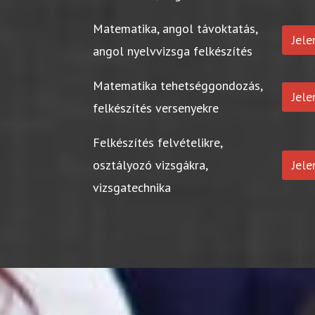
Matematika, angol távoktatás,
Jel
angol nyelvvizsga felkészítés
Matematika tehetséggondozás,
Jel
felkészítés versenyekre
Felkészítés felvételikre,
osztályozó vizsgákra,
Jel
vizsgatechnika