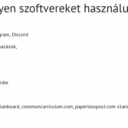
yen szoftvereket használ
gram, Discord
mazások,
rder
Planboard, commoncurriculum.com, paperlesspost.com stand