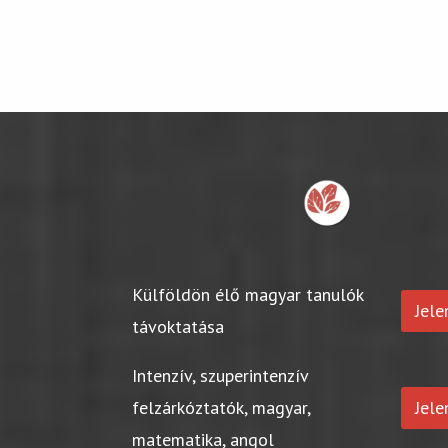
Külföldön élő magyar tanulók
Jel
távoktatása
Intenzív, szuperintenzív
felzárkóztatók, magyar,
Jel
matematika, angol