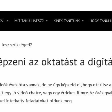
KAL
MIT TANULHATSZ?
KINEK TANÍTUNK
HOGY TANUL
 lesz szükséged?
pzeni az oktatást a digit
deók évek óta vannak, de ne úgy képzeld el, hogy ott ülsz
t egy jó videó chatre, vagy egy érdekes filmre. Az órák g
vel interkatív feladatokat oldunk meg.