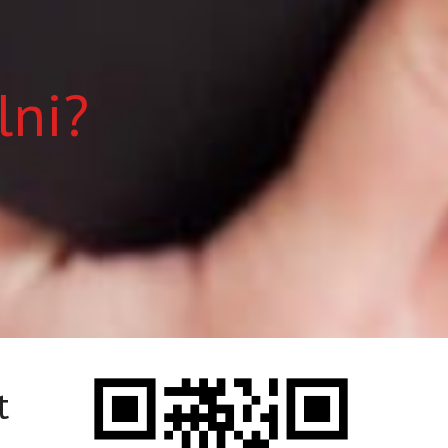
lni?
t