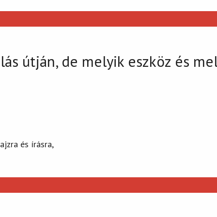
zálás útján, de melyik eszköz és m
jzra és írásra,