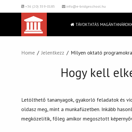
+36 (20) 359-0185
info@e-bridgeschool.hu
TÁVOKTATÁS MAGÁNTANÁROK
Home
Jelentkezz
Milyen oktató programokra
Hogy kell elké
Letölthető tananyagok, gyakorló feladatok és vi
oldasz meg, mint a munkafüzetben. Inkább hasonlí
megközelítik, főleg amikor megosztott képernyő