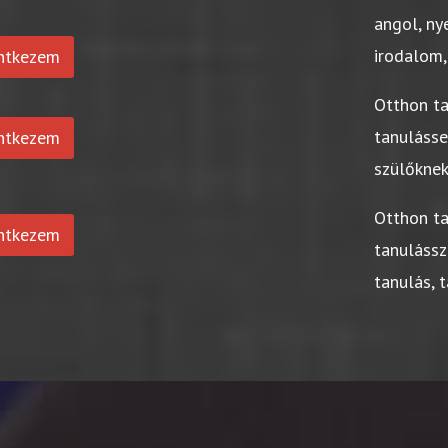
angol, ny
irodalom,
entkezem
Otthon t
tanuláss
entkezem
szülőkne
Otthon t
entkezem
tanulássz
tanulás, 