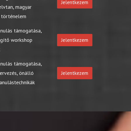
Jelentkezem
elvtan, magyar
 történelem
anulás támogatása,
egítő workshop
Jelentkezem
k
anulás támogatása,
ervezés, önálló
Jelentkezem
tanulástechnikák