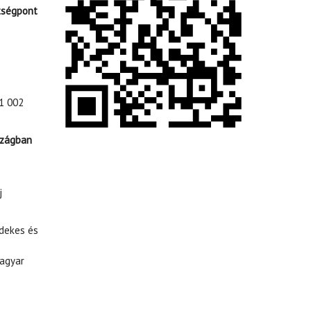
tségpont
1 002
szágban
j
rdekes és
agyar