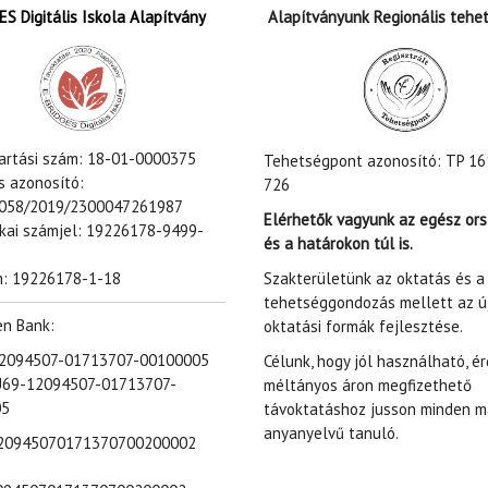
S Digitális Iskola Alapítvány
Alapítványunk Regionális tehe
tartási szám: 18-01-0000375
Tehetségpont azonosító: TP 16
s azonosító:
726
058/2019/2300047261987
Elérhetők vagyunk az egész or
ikai számjel: 19226178-9499-
és a határokon túl is.
Szakterületünk az oktatás és a
: 19226178-1-18
tehetséggondozás mellett az ú
en Bank:
oktatási formák fejlesztése.
 12094507-01713707-00100005
Célunk, hogy jól használható, é
U69-12094507-01713707-
méltányos áron megfizethető
05
távoktatáshoz jusson minden m
anyanyelvű tanuló.
20945070171370700200002