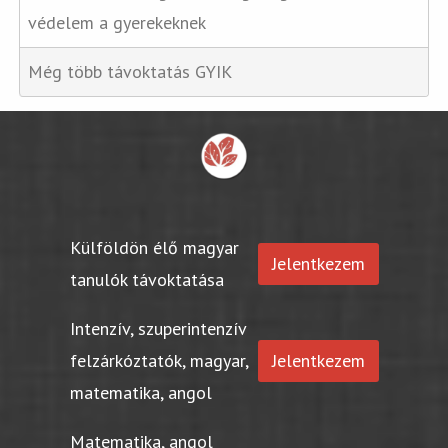
védelem a gyerekeknek
Még több távoktatás GYIK
Külföldön élő magyar
Jelentkezem
tanulók távoktatása
Intenzív, szuperintenzív
felzárkóztatók, magyar,
Jelentkezem
matematika, angol
Matematika, angol