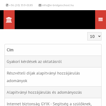
+36 (20) 359-0185
info@e-bridgeschool.hu
Tételek #
Cím
Gyakori kérdések az oktatásról
Részvételi díjak alapítványi hozzájárulás
adományok
Alapítványi hozzájárulás és adományozás
Internet biztonság GYIK - Segitség a szülőknek,