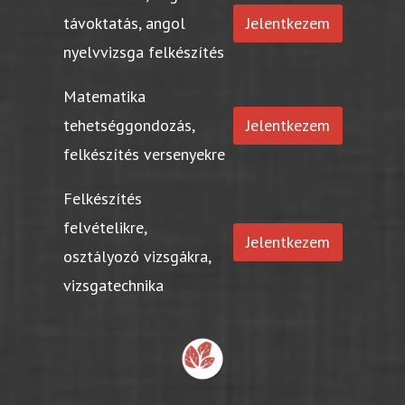
távoktatás, angol
Jelentkezem
nyelvvizsga felkészítés
Matematika
tehetséggondozás,
Jelentkezem
felkészítés versenyekre
Felkészítés
felvételikre,
Jelentkezem
osztályozó vizsgákra,
vizsgatechnika