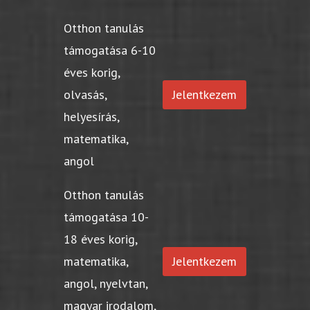
Otthon tanulás
támogatása 6-10
éves korig,
olvasás,
Jelentkezem
helyesírás,
matematika,
angol
Otthon tanulás
támogatása 10-
18 éves korig,
matematika,
Jelentkezem
angol, nyelvtan,
magyar irodalom,