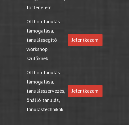
történelem
Otthon tanulás
támogatása,
tanulássegítő
Jelentkezem
workshop
szülőknek
Otthon tanulás
támogatása,
tanulásszervezés,
Jelentkezem
önálló tanulás,
tanulástechnikák