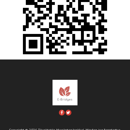
Copyright © 2026 Távoktatás Magántanárokkal. Minden jog fenntartva.