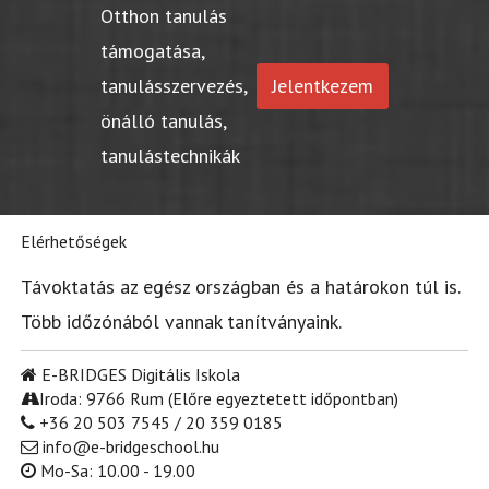
Otthon tanulás
támogatása,
tanulásszervezés,
Jelentkezem
önálló tanulás,
tanulástechnikák
Elérhetőségek
Távoktatás az egész országban és a határokon túl is.
Több időzónából vannak tanítványaink.
E-BRIDGES Digitális Iskola
Iroda: 9766 Rum (Előre egyeztetett időpontban)
+36 20 503 7545 / 20 359 0185
info@e-bridgeschool.hu
Mo-Sa: 10.00 - 19.00