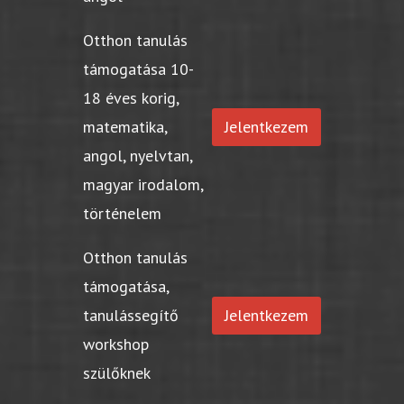
Otthon tanulás
támogatása 10-
18 éves korig,
matematika,
Jelentkezem
angol, nyelvtan,
magyar irodalom,
történelem
Otthon tanulás
támogatása,
tanulássegítő
Jelentkezem
workshop
szülőknek