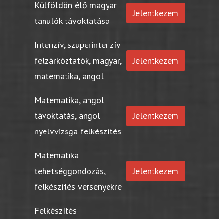
Külföldön élő magyar
Jelentkezem
tanulók távoktatása
Intenzív, szuperintenzív
felzárkóztatók, magyar,
Jelentkezem
matematika, angol
Matematika, angol
távoktatás, angol
Jelentkezem
nyelvvizsga felkészítés
Matematika
tehetséggondozás,
Jelentkezem
felkészítés versenyekre
Felkészítés