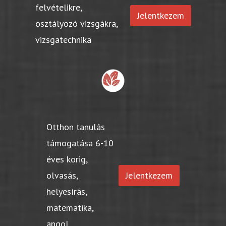
felvételikre,
Jelentkezem
osztályozó vizsgákra,
vizsgatechnika
Otthon tanulás
támogatása 6-10
éves korig,
olvasás,
Jelentkezem
helyesírás,
matematika,
angol