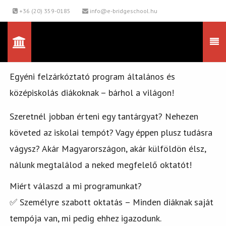
+36 (20) 359-0185
info@e-bridgeschool.hu
Egyéni felzárkóztató program általános és
középiskolás diákoknak – bárhol a világon!
Szeretnél jobban érteni egy tantárgyat? Nehezen
követed az iskolai tempót? Vagy éppen plusz tudásra
vágysz? Akár Magyarországon, akár külföldön élsz,
nálunk megtalálod a neked megfelelő oktatót!
Miért válaszd a mi programunkat?
✅ Személyre szabott oktatás – Minden diáknak saját
tempója van, mi pedig ehhez igazodunk.