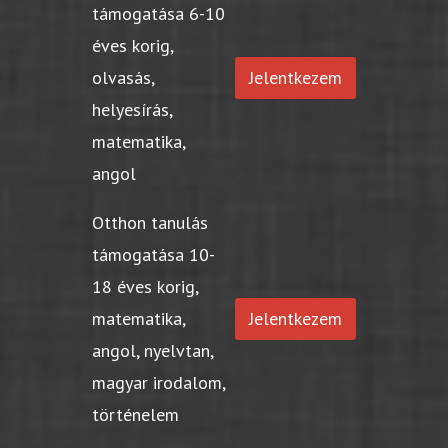
támogatása 6-10
éves korig,
olvasás,
Jelentkezem
helyesírás,
matematika,
angol
Otthon tanulás
támogatása 10-
18 éves korig,
matematika,
Jelentkezem
angol, nyelvtan,
magyar irodalom,
történelem