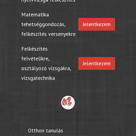
Matematika
tehetséggondozás,
Jelentkezem
felkészítés versenyekre
Felkészítés
felvételikre,
Jelentkezem
osztályozó vizsgákra,
vizsgatechnika
Otthon tanulás