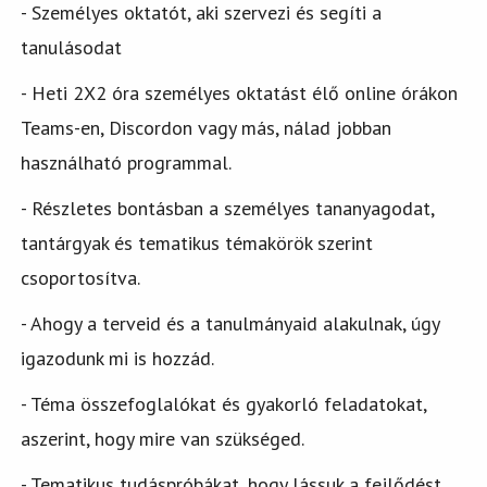
- Személyes oktatót, aki szervezi és segíti a
tanulásodat
- Heti 2X2 óra személyes oktatást élő online órákon
Teams-en, Discordon vagy más, nálad jobban
használható programmal.
- Részletes bontásban a személyes tananyagodat,
tantárgyak és tematikus témakörök szerint
csoportosítva.
- Ahogy a terveid és a tanulmányaid alakulnak, úgy
igazodunk mi is hozzád.
- Téma összefoglalókat és gyakorló feladatokat,
aszerint, hogy mire van szükséged.
- Tematikus tudáspróbákat, hogy lássuk a fejlődést