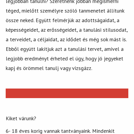
legjobban tanulni? Szeretnénk jobban megismerni
téged, mielőtt személyre szóló tanmenetet állítunk
össze neked. Együtt felmérjük az adottságaidat, a
képességeidet, az erősségeidet, a tanulási stílusodat,
a terveidet, a céljaidat, az idődet és még sok mást is.
Ebből együtt lakítjuk azt a tanulási tervet, amivel a
legjobb eredményt érheted el úgy, hogy jó jegyeket
kapj és örömmel tanulj vagy vizsgázz.
Kiket várunk?
6- 18 éves korig vannak tantványaink. Mindenkit