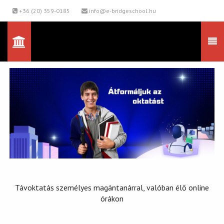
+36 (20) 359-0185
info@e-bridgeschool.hu
Távoktatás személyes magántanárral, valóban élő online
órákon