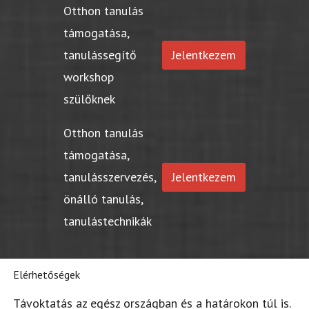
Otthon tanulás
támogatása,
tanulássegítő
Jelentkezem
workshop
szülőknek
Otthon tanulás
támogatása,
tanulásszervezés,
Jelentkezem
önálló tanulás,
tanulástechnikák
Elérhetőségek
Távoktatás az egész országban és a határokon túl is.