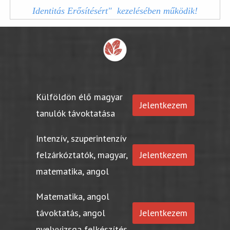
Identitás Erősítésért" kezelésében működik!
Külföldön élő magyar
Jelentkezem
tanulók távoktatása
Intenzív, szuperintenzív
felzárkóztatók, magyar,
Jelentkezem
matematika, angol
Matematika, angol
távoktatás, angol
Jelentkezem
nyelvvizsga felkészítés