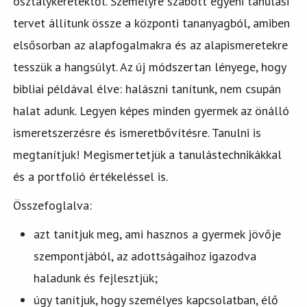
osztálykeretektől. Személyre szabott egyéni tanulási
tervet állítunk össze a központi tananyagból, amiben
elsősorban az alapfogalmakra és az alapismeretekre
tesszük a hangsúlyt. Az új módszertan lényege, hogy
bibliai példával élve: halászni tanítunk, nem csupán
halat adunk. Legyen képes minden gyermek az önálló
ismeretszerzésre és ismeretbővítésre. Tanulni is
megtanítjuk! Megismertetjük a tanulástechnikákkal
és a portfolió értékeléssel is.
Összefoglalva:
azt tanítjuk meg, ami hasznos a gyermek jövője
szempontjából, az adottságaihoz igazodva
haladunk és fejlesztjük;
úgy tanítjuk, hogy személyes kapcsolatban, élő