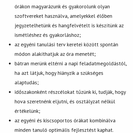
órákon magyarázunk és gyakorolunk olyan
szoftvereket használva, amelyekkel élőben
jegyzetelhetünk és hangfelvételt is készítünk az
ismétléshez és gyakorláshoz;
az egyéni tanulási terv keretei között spontán
módon alakíthatjuk az óra menetét;
bátran merünk eltérni a napi feladatmegoldástól,
ha azt látjuk, hogy hiányzik a szükséges
alaptudás;
időszakonként részcélokat tűzünk ki, tudják, hogy
hova szeretnénk eljutni, és osztályzat nélkül
értékelünk;
az egyéni és kiscsoportos órákat kombinálva
minden tanuló optimális fejlesztést kaphat.