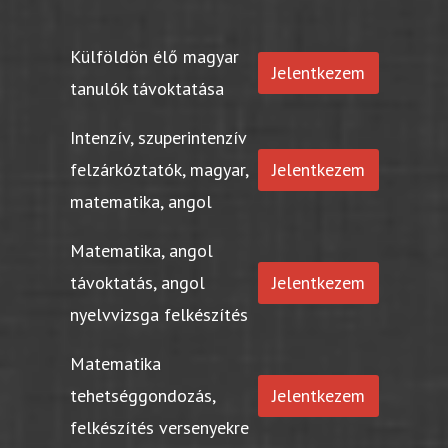
Külföldön élő magyar
Jelentkezem
tanulók távoktatása
Intenzív, szuperintenzív
felzárkóztatók, magyar,
Jelentkezem
matematika, angol
Matematika, angol
távoktatás, angol
Jelentkezem
nyelvvizsga felkészítés
Matematika
tehetséggondozás,
Jelentkezem
felkészítés versenyekre