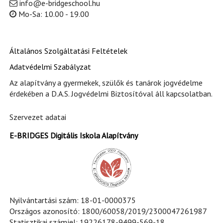
info@e-bridgeschool.hu
Mo-Sa: 10.00 - 19.00
Általános Szolgáltatási Feltételek
Adatvédelmi Szabályzat
Az alapítvány a gyermekek, szülők és tanárok jogvédelme
érdekében a D.A.S. Jogvédelmi Biztosítóval áll kapcsolatban.
Szervezet adatai
E-BRIDGES Digitális Iskola Alapítvány
Nyilvántartási szám: 18-01-0000375
Országos azonosító: 1800/60058/2019/2300047261987
Statisztikai számjel: 19226178-9499-569-18