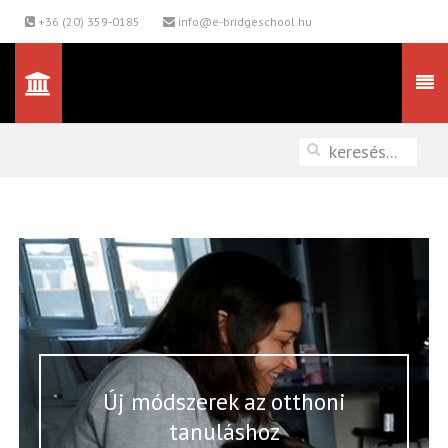
+36 (20) 359-0185
info@e-bridgeschool.hu
Új módszerek az otthoni
tanuláshoz