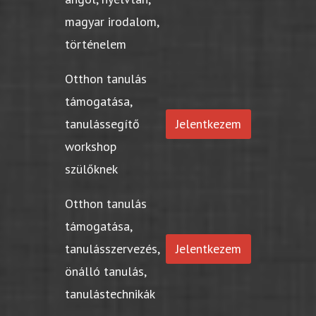
magyar irodalom,
történelem
Otthon tanulás
támogatása,
tanulássegítő
Jelentkezem
workshop
szülőknek
Otthon tanulás
támogatása,
tanulásszervezés,
Jelentkezem
önálló tanulás,
tanulástechnikák