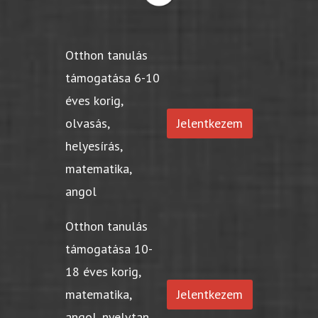
Otthon tanulás
támogatása 6-10
éves korig,
olvasás,
Jelentkezem
helyesírás,
matematika,
angol
Otthon tanulás
támogatása 10-
18 éves korig,
matematika,
Jelentkezem
angol, nyelvtan,