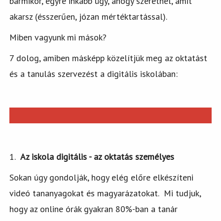
bármikor, egyre inkább úgy, ahogy szeretnél, amit
akarsz (ésszerűen, józan mértéktartással).
Miben vagyunk mi mások?
7 dolog, amiben másképp közelítjük meg az oktatást
és a tanulás szervezést a digitális iskolában:
1.
Az iskola digitális - az oktatás személyes
Sokan úgy gondolják, hogy elég előre elkészíteni
videó tananyagokat és magyarázatokat. Mi tudjuk,
hogy az online órák gyakran 80%-ban a tanár