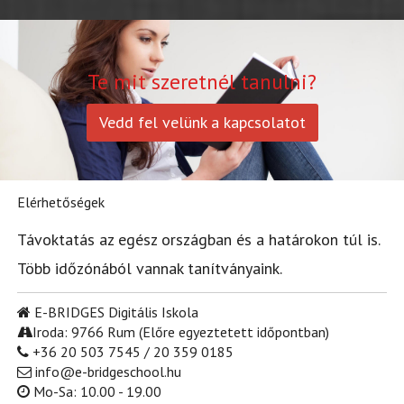
Te mit szeretnél tanulni?
Vedd fel velünk a kapcsolatot
Elérhetőségek
Távoktatás az egész országban és a határokon túl is.
Több időzónából vannak tanítványaink.
E-BRIDGES Digitális Iskola
Iroda: 9766 Rum (Előre egyeztetett időpontban)
+36 20 503 7545 / 20 359 0185
info@e-bridgeschool.hu
Mo-Sa: 10.00 - 19.00