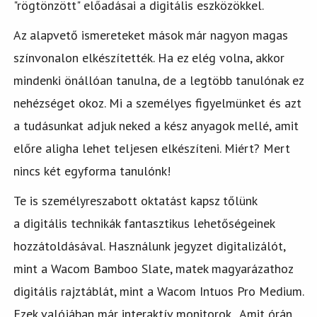
"rögtönzött" előadásai a digitális eszközökkel.
Az alapvető ismereteket mások már nagyon magas
színvonalon elkészítették. Ha ez elég volna, akkor
mindenki önállóan tanulna, de a legtöbb tanulónak ez
nehézséget okoz. Mi a személyes figyelmünket és azt
a tudásunkat adjuk neked a kész anyagok mellé, amit
előre aligha lehet teljesen elkészíteni. Miért? Mert
nincs két egyforma tanulónk!
Te is személyreszabott oktatást kapsz tőlünk
a digitális technikák fantasztikus lehetőségeinek
hozzátoldásával. Használunk jegyzet digitalizálót,
mint a Wacom Bamboo Slate, matek magyarázathoz
digitális rajztáblát, mint a Wacom Intuos Pro Medium.
Ezek valójában már interaktív monitorok. Amit órán