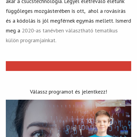
akár a csúcstechnológia. Legyél életrevaló életünk
függőleges mozgásterében is ott, ahol a rovásírás
és a kódolás is jól megférnek egymás mellett. Ismerd
meg a
2020-as tanévben választható tematikus
külön programjainkat.
Válassz programot és jelentkezz!