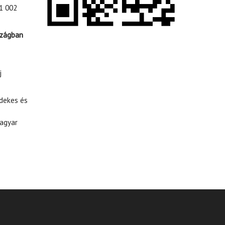
1 002
szágban
j
rdekes és
agyar