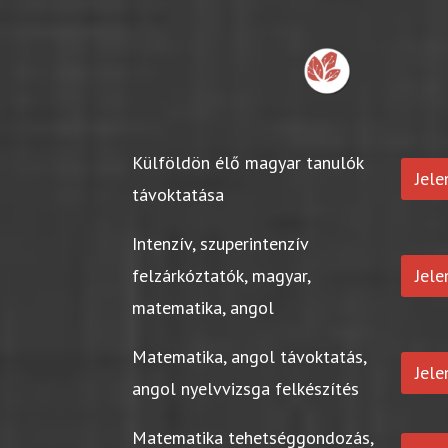
Külföldön élő magyar tanulók
Jel
távoktatása
Intenzív, szuperintenzív
felzárkóztatók, magyar,
Jel
matematika, angol
Matematika, angol távoktatás,
Jel
angol nyelvvizsga felkészítés
Matematika tehetséggondozás,