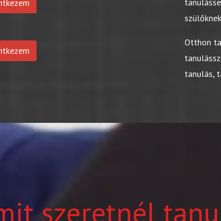
tanuláss
entkezem
szülőkne
Otthon t
entkezem
tanulássz
tanulás, 
mit szeretnél tanu