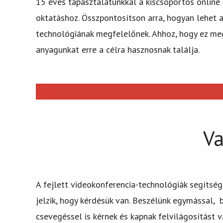
15 éves tapasztalatunkkal a kiscsoportos online 
oktatáshoz. Összpontosítson arra, hogyan lehet 
technológiának megfelelőnek. Ahhoz, hogy ez megt
anyagunkat erre a célra hasznosnak találja.
Va
A fejlett videokonferencia-technológiák segítsé
jelzik, hogy kérdésük van. Beszélünk egymással,
csevegéssel is kérnek és kapnak felvilágosítást 