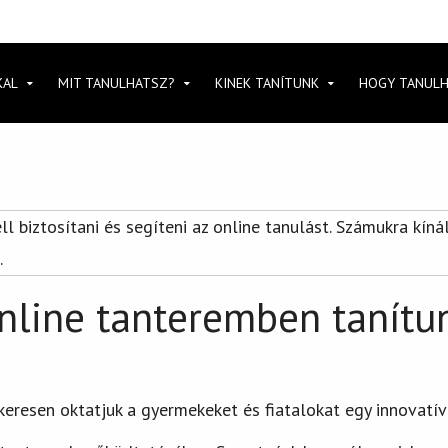
KAL
MIT TANULHATSZ?
KINEK TANÍTUNK
HOGY TANUL
ll biztosítani és segíteni az online tanulást. Számukra kí
.
line tanteremben tanítu
keresen oktatjuk a gyermekeket és fiatalokat egy innovatív