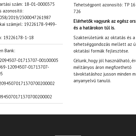
tartási szám: 18-01-0000375
Tehetségpont azonosító: TP 16
s azonosító:
726
058/2019/2300047261987
Elérhetők vagyunk az egész or
ikai számjel: 19226178-9499-
és a határokon túl is.
Szakterületünk az oktatás és a
: 19226178-1-18
tehetséggondozás mellett az ú
en Bank:
oktatási formák fejlesztése.
 12094507-01713707-00100005
Célunk, hogy jól használható, é
U69-12094507-01713707-
méltányos áron megfizethető
05
távoktatáshoz jusson minden m
anyanyelvű tanuló.
20945070171370700200002
0945070171370700200002