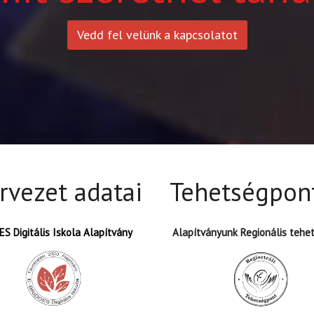
Vedd fel velünk a kapcsolatot
rvezet adatai
Tehetségpon
S Digitális Iskola Alapítvány
Alapítványunk Regionális tehe