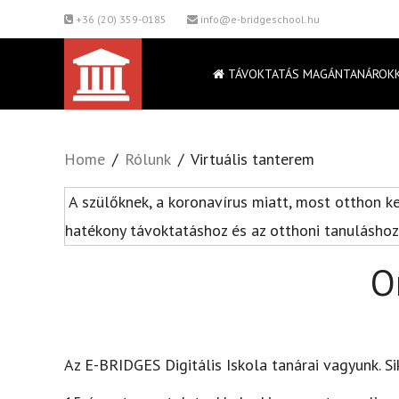
+36 (20) 359-0185
info@e-bridgeschool.hu
TÁVOKTATÁS MAGÁNTANÁROK
Home
Rólunk
Virtuális tanterem
A szülőknek, a koronavírus miatt, most otthon ke
hatékony távoktatáshoz és az otthoni tanuláshoz
On
Az E-BRIDGES Digitális Iskola tanárai vagyunk. Si