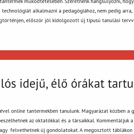
tantermek működtetésében. Szeretnénk hangsúlyozni, hogy n
a technológiát alkalmazni a pedagógiához, nem pedig arra
örténjen, először jól kidolgozott új típusú tanulási tervve
lós idejű, élő órákat tart
gével online tantermekben tanulunk. Magyarázat közben a g
 beszélhetnek az oktatókkal és a társaikkal. Kommentáljuk
vagy felvethetnek új gondolatokat. A megosztott táblákon í