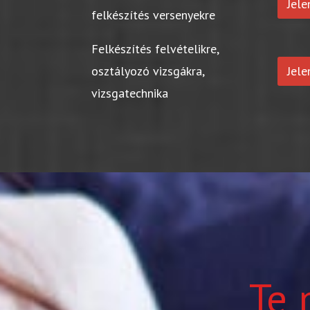
Jel
felkészítés versenyekre
Felkészítés felvételikre,
osztályozó vizsgákra,
Jel
vizsgatechnika
Te 