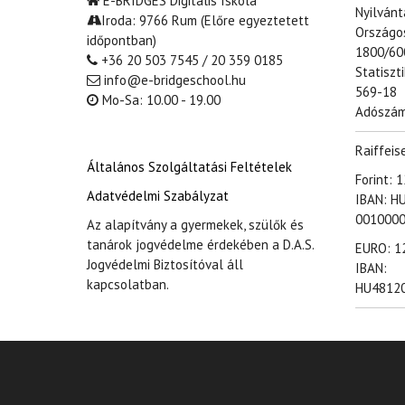
E-BRIDGES Digitális Iskola
Nyilván
Iroda: 9766 Rum (Előre egyeztetett
Országo
időpontban)
1800/60
+36 20 503 7545 / 20 359 0185
Statiszt
info@e-bridgeschool.hu
569-18
Mo-Sa: 10.00 - 19.00
Adószám
Raiffeis
Általános Szolgáltatási Feltételek
Forint:
Adatvédelmi Szabályzat
IBAN: H
001000
Az alapítvány a gyermekek, szülők és
tanárok jogvédelme érdekében a D.A.S.
EURO: 1
Jogvédelmi Biztosítóval áll
IBAN:
kapcsolatban.
HU4812