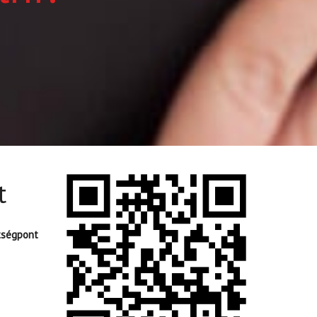
t
tségpont