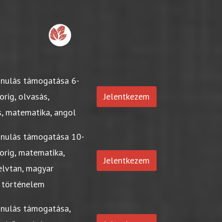
anulás támogatása 6-
orig, olvasás,
Jelentkezem
s, matematika, angol
anulás támogatása 10-
orig, matematika,
Jelentkezem
elvtan, magyar
 történelem
anulás támogatása,