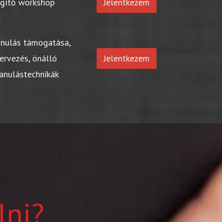
egítő workshop
Jelentkezem
k
anulás támogatása,
ervezés, önálló
Jelentkezem
tanulástechnikák
lni?