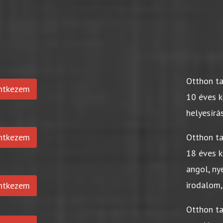
Otthon t
entkezem
10 éves k
helyesírá
entkezem
Otthon t
18 éves k
angol, ny
irodalom,
entkezem
Otthon t