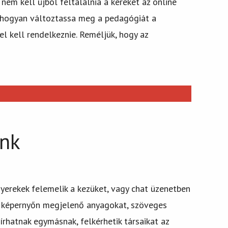
em kell újból feltalálnia a kereket az online
, hogyan változtassa meg a pedagógiát a
l kell rendelkeznie. Reméljük, hogy az
unk
yerekek felemelik a kezüket, vagy chat üzenetben
 a képernyőn megjelenő anyagokat, szöveges
rhatnak egymásnak, felkérhetik társaikat az