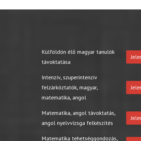
Külföldön élő magyar tanulók
Jel
távoktatása
Intenzív, szuperintenzív
felzárkóztatók, magyar,
Jel
matematika, angol
Matematika, angol távoktatás,
Jel
angol nyelvvizsga felkészítés
Matematika tehetséggondozás,