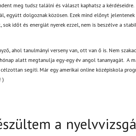
ndent meg tudsz találni és választ kaphatsz a kérdéseidre.
ál, együtt dolgoznak közösen. Ezek mind előnyt jelentenek
 sok időt és energiát nyerek ezzel, nem is beszélve a stabil
enyző, ahol tanulmányi verseny van, ott van ő is. Nem sza
hónap alatt megtanulja egy-egy év angol tananyagát. A m
célzottan segíti. Már egy amerikai online középiskola pro
 )
észültem a nyelvvizsg