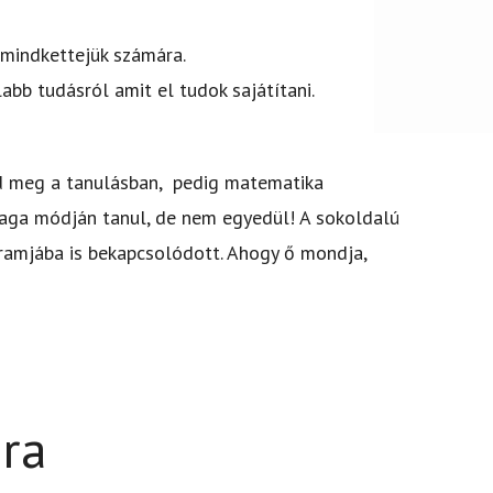
 mindkettejük számára.
abb tudásról amit el tudok sajátítani.
kad meg a tanulásban, pedig matematika
aga módján tanul, de nem egyedül! A sokoldalú
gramjába is bekapcsolódott. Ahogy ő mondja,
ára