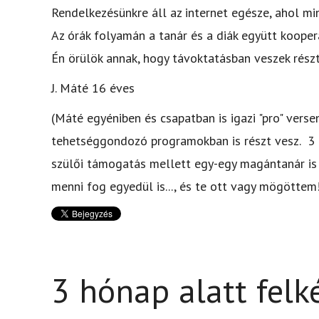
Rendelkezésünkre áll az internet egésze, ahol mi
Az órák folyamán a tanár és a diák együtt kooper
Én örülök annak, hogy távoktatásban veszek részt,
J. Máté 16 éves
(Máté egyéniben és csapatban is igazi "pro" vers
tehetséggondozó programokban is részt vesz. 3 
szülői támogatás mellett egy-egy magántanár is 
menni fog egyedül is..., és te ott vagy mögöttem!
3 hónap alatt felk