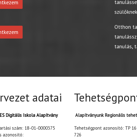
tanuláss
entkezem
szülőkne
Otthon t
entkezem
tanulássz
tanulás, 
rvezet adatai
Tehetségpon
S Digitális Iskola Alapítvány
Alapítványunk Regionális tehe
tartási szám: 18-01-0000375
Tehetségpont azonosító: TP 16
s azonosító:
726