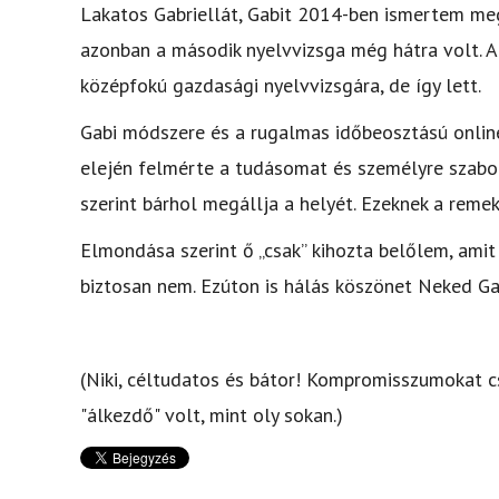
Lakatos Gabriellát, Gabit 2014-ben ismertem me
azonban a második nyelvvizsga még hátra volt. Ak
középfokú gazdasági nyelvvizsgára, de így lett.
Gabi módszere és a rugalmas időbeosztású online
elején felmérte a tudásomat és személyre szabot
szerint bárhol megállja a helyét. Ezeknek a reme
Elmondása szerint ő „csak” kihozta belőlem, amit
biztosan nem. Ezúton is hálás köszönet Neked Ga
(Niki, céltudatos és bátor! Kompromisszumokat cs
"álkezdő" volt, mint oly sokan.)