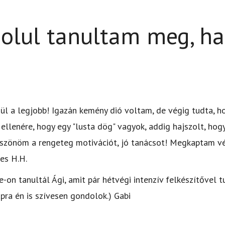
olul tanultam meg, h
zül a legjobb! Igazán kemény dió voltam, de végig tudta, 
ellenére, hogy egy "lusta dög" vagyok, addig hajszolt, hogy
szönöm a rengeteg motivációt, jó tanácsot! Megkaptam v
nes H.H.
on tanultál Ági, amit pár hétvégi intenzív felkészítővel t
apra én is szívesen gondolok.) Gabi