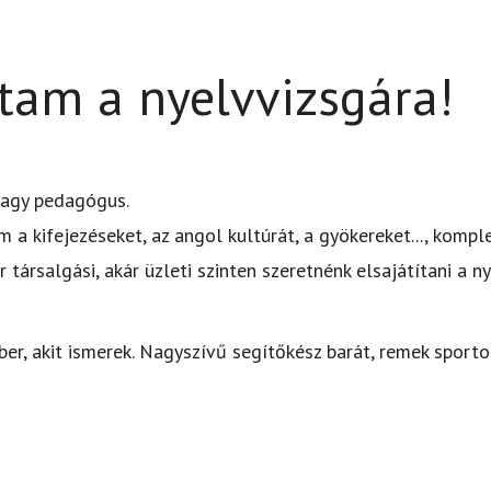
tam a nyelvvizsgára!
 vagy pedagógus.
 a kifejezéseket, az angol kultúrát, a gyökereket..., kompl
 társalgási, akár üzleti szinten szeretnénk elsajátítani a n
ber, akit ismerek. Nagyszívű segítőkész barát, remek spor