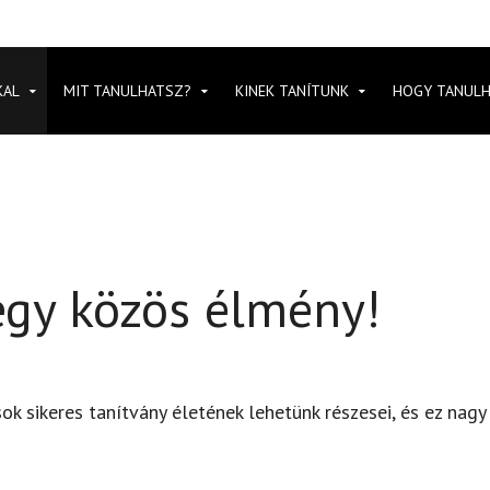
KAL
MIT TANULHATSZ?
KINEK TANÍTUNK
HOGY TANUL
egy közös élmény!
sok sikeres tanítvány életének lehetünk részesei, és ez nag