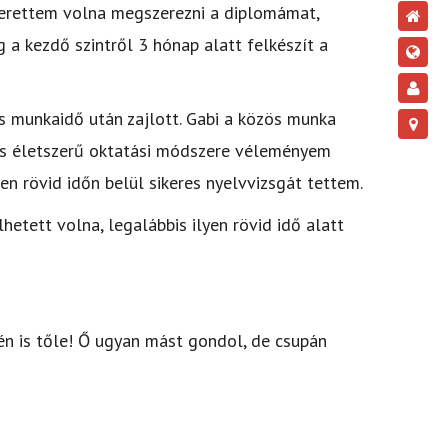
zerettem volna megszerezni a diplomámat,
 a kezdő szintről 3 hónap alatt felkészít a
s munkaidő után zajlott. Gabi a közös munka
 és életszerű oktatási módszere véleményem
n rövid időn belül sikeres nyelvvizsgát tettem.
etett volna, legalábbis ilyen rövid idő alatt
én is tőle! Ő ugyan mást gondol, de csupán