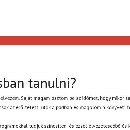
sban tanulni?
g élvezem. Saját magam osztom be az időmet, hogy mikor t
csak az erőltetett „ülök a padban és magolom a könyvet” f
programokkal tudjuk színesíteni és ezzel élvezetesebbé és