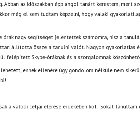
g. Abban az időszakban épp angol tanárt kerestem, mert s
kor még el sem tudtam képzelni, hogy valaki gyakorlatilag
 órák nagy segítséget jelentettek számomra, hisz a tanulá
tan állította össze a tanulni valót. Nagyon gyakorlatias
kül felépített Skype-óráknak és a szorgalomnak köszönhetőe
 lehetett, ennek ellenére úgy gondolom nélküle nem sikerülh
bi!
ak a valódi céljai elérése érdekében köt. Sokat tanultam 