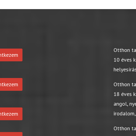
Otthon t
entkezem
10 éves k
helyesírá
entkezem
Otthon t
18 éves k
angol, ny
irodalom,
entkezem
Otthon t