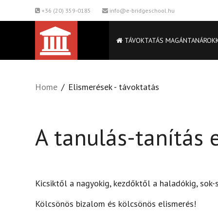
+36 (20) 359-0185
info@e-bridgeschool.hu
TÁVOKTATÁS MAGÁNTANÁROK
Home
Elismerések - távoktatás
A tanulás-tanítás 
Kicsiktől a nagyokig, kezdőktől a haladókig, sok-
Kölcsönös bizalom és kölcsönös elismerés!