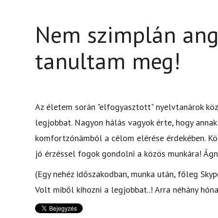
Nem szimplán ang
tanultam meg!
Az életem során "elfogyasztott" nyelvtanárok kö
legjobbat. Nagyon hálás vagyok érte, hogy annak 
komfortzónámból a célom elérése érdekében. Kö
jó érzéssel fogok gondolni a közös munkára! Ág
(Egy nehéz időszakodban, munka után, főleg Skype-
Volt miből kihozni a legjobbat..! Arra néhány hón