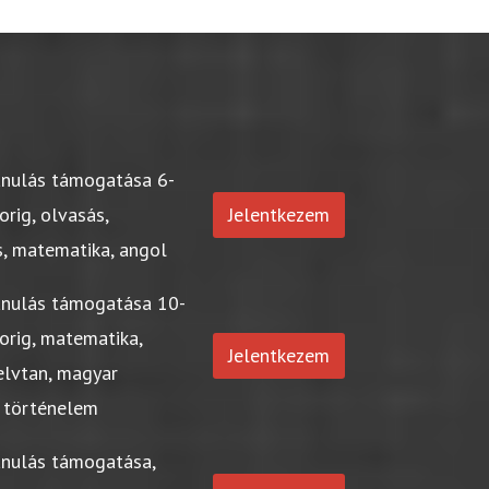
anulás támogatása 6-
orig, olvasás,
Jelentkezem
s, matematika, angol
anulás támogatása 10-
orig, matematika,
Jelentkezem
elvtan, magyar
 történelem
anulás támogatása,