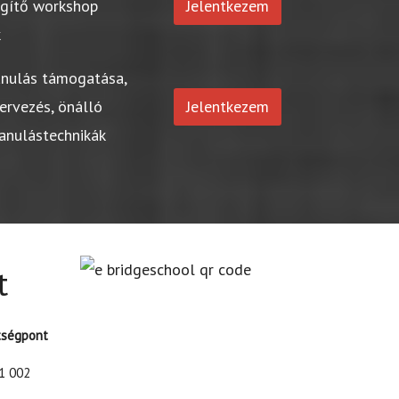
egítő workshop
Jelentkezem
k
anulás támogatása,
ervezés, önálló
Jelentkezem
tanulástechnikák
t
tségpont
1 002