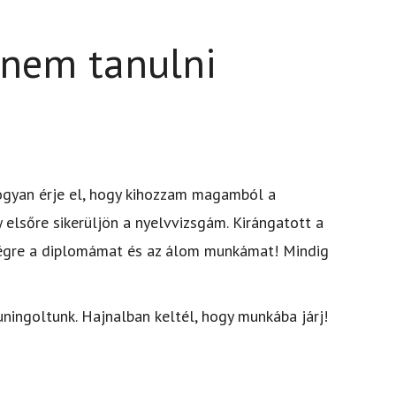
anem tanulni
hogyan érje el, hogy kihozzam magamból a
 elsőre sikerüljön a nyelvvizsgám. Kirángatott a
égre a diplomámat és az álom munkámat! Mindig
uningoltunk. Hajnalban keltél, hogy munkába járj!