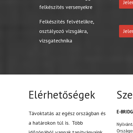
Jel
felkészítés versenyekre
Felkészítés felvételikre,
osztályozó vizsgákra,
Jel
vizsgatechnika
Elérhetőségek
Sze
E-BRIDGE
Távoktatás az egész országban és
a határokon túl is. Több
Nyilván
Országo
időzónából vannak tanítványaink.