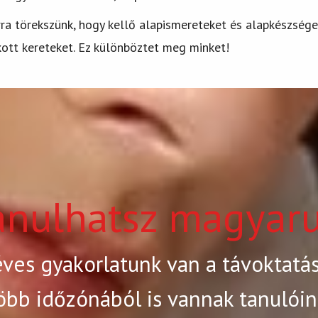
rra törekszünk, hogy kellő alapismereteket és alapkészsége
ott kereteket. Ez különböztet meg minket!
tanulhatsz magyaru
ves gyakorlatunk van a távoktatá
öbb időzónából is vannak tanulóin