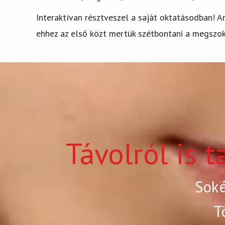
Interaktívan résztveszel a saját oktatásodban! A
ehhez az első közt mertük szétbontani a megszok
Távolról is 
Soké
T