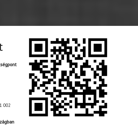
t
tségpont
1 002
szágban