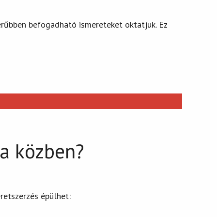
zerűbben befogadható ismereteket oktatjuk. Ez
sa közben?
retszerzés épülhet: