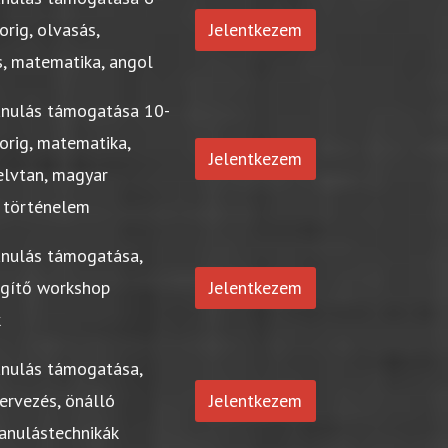
orig, olvasás,
Jelentkezem
s, matematika, angol
anulás támogatása 10-
orig, matematika,
Jelentkezem
elvtan, magyar
 történelem
anulás támogatása,
egítő workshop
Jelentkezem
k
anulás támogatása,
ervezés, önálló
Jelentkezem
tanulástechnikák