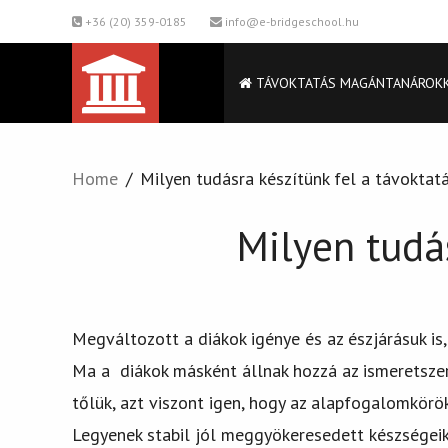
+36 (20) 359-0185
info@e-bridgeschool.hu
TÁVOKTATÁS MAGÁNTANÁROK
Home
Milyen tudásra készítünk fel a távoktat
Milyen tudá
Megváltozott a diákok igénye és az észjárásuk is,
Ma a diákok másként állnak hozzá az ismeretszerz
tőlük, azt viszont igen, hogy az alapfogalomkörö
Legyenek stabil jól meggyökeresedett készségeik