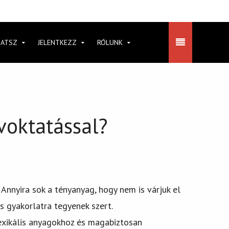
HATSZ
JELENTKEZZ
RÓLUNK
voktatással?
Annyira sok a tényanyag, hogy nem is várjuk el
s gyakorlatra tegyenek szert.
exikális anyagokhoz és magabiztosan