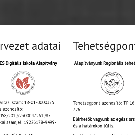
rvezet adatai
Tehetségpon
S Digitális Iskola Alapítvány
Alapítványunk Regionális tehe
tartási szám: 18-01-0000375
Tehetségpont azonosító: TP 16
s azonosító:
726
058/2019/2300047261987
Elérhetők vagyunk az egész or
ikai számjel: 19226178-9499-
és a határokon túl is.