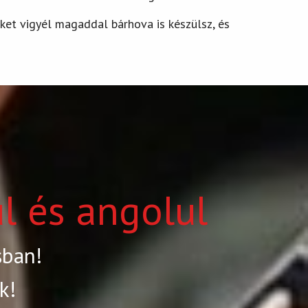
ket vigyél magaddal bárhova is készülsz, és
l és angolul
sban!
k!