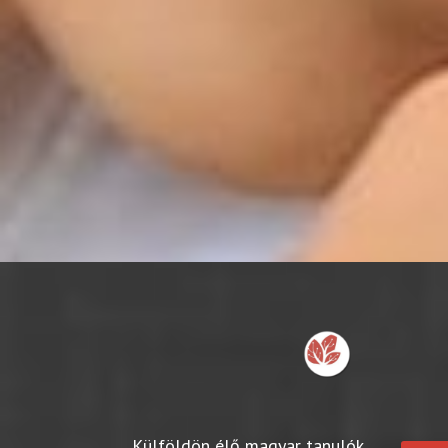
Külföldön élő magyar tanulók