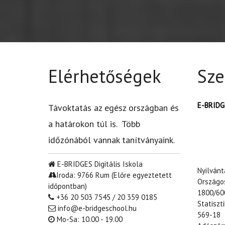
Elérhetőségek
Sze
E-BRIDGE
Távoktatás az egész országban és
a határokon túl is. Több
időzónából vannak tanítványaink.
E-BRIDGES Digitális Iskola
Nyilván
Iroda: 9766 Rum (Előre egyeztetett
Országo
időpontban)
1800/60
+36 20 503 7545 / 20 359 0185
Statiszt
info@e-bridgeschool.hu
569-18
Mo-Sa: 10.00 - 19.00