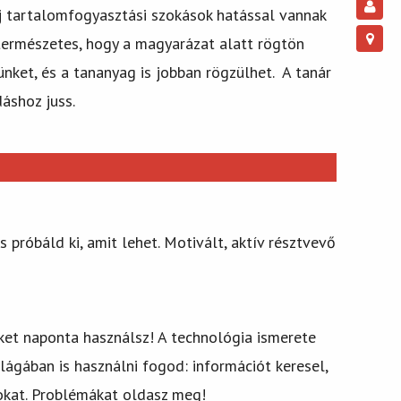
 új tartalomfogyasztási szokások hatással vannak
természetes, hogy a magyarázat alatt rögtön
ünket, és a tananyag is jobban rögzülhet. A tanár
áshoz juss.
 próbáld ki, amit lehet. Motivált, aktív résztvevő
iket naponta használsz! A technológia ismerete
ágában is használni fogod: információt keresel,
sokat. Problémákat oldasz meg!