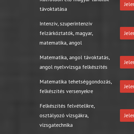
Jel
távoktatása
Intenzív, szuperintenzív
felzárkóztatók, magyar,
Jel
matematika, angol
Matematika, angol távoktatás,
Jel
angol nyelvvizsga felkészítés
Matematika tehetséggondozás,
Jel
felkészítés versenyekre
Felkészítés felvételikre,
osztályozó vizsgákra,
Jel
vizsgatechnika