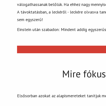
válogathassanak belőlük. Ha ehhez nagy mennyisé
A távoktatásban, a leckéről - leckére olvasva ta
sem egyszerű!
Einstein után szabadon: Mindent addig egyszerű
Mire fóku
Elsősorban azokat az alapismereteket tanítjuk me