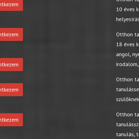
entkezem
10 éves k
helyesírá
entkezem
Otthon t
18 éves k
angol, ny
irodalom,
entkezem
Otthon t
tanuláss
entkezem
szülőkne
Otthon t
entkezem
tanulássz
tanulás, 