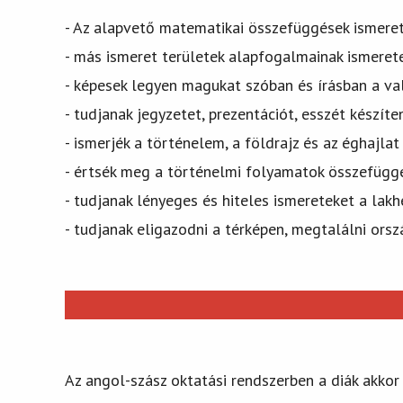
- Az alapvető matematikai összefüggések ismeret
- más ismeret területek alapfogalmainak ismerete
- képesek legyen magukat szóban és írásban a va
- tudjanak jegyzetet, prezentációt, esszét készíten
- ismerjék a történelem, a földrajz és az éghajla
- értsék meg a történelmi folyamatok összefüggé
- tudjanak lényeges és hiteles ismereteket a lakhe
- tudjanak eligazodni a térképen, megtalálni ors
Az angol-szász oktatási rendszerben a diák akkor