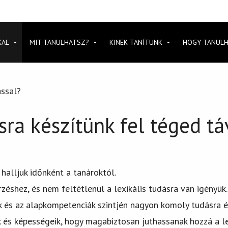
KAL
MIT TANULHATSZ?
KINEK TANÍTUNK
HOGY TANUL
ással?
sra készítünk fel téged tá
 halljuk időnként a tanároktól.
éshez, és nem feltétlenül a lexikális tudásra van igényük. 
k és az alapkompetenciák szintjén nagyon komoly tudásra é
 és képességeik, hogy magabiztosan juthassanak hozzá a l