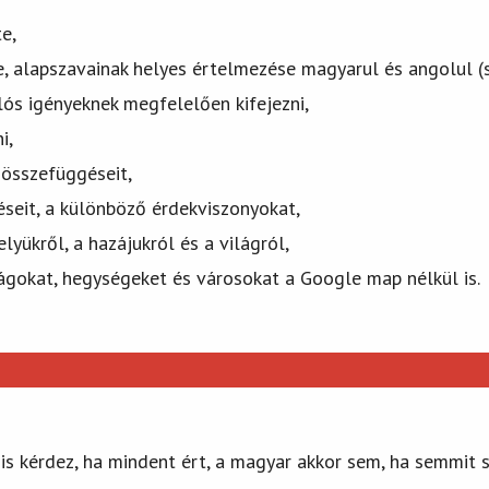
e,
, alapszavainak helyes értelmezése magyarul és angolul (so
lós igényeknek megfelelően kifejezni,
i,
t összefüggéseit,
seit, a különböző érdekviszonyokat,
lyükről, a hazájukról és a világról,
zágokat, hegységeket és városokat a Google map nélkül is.
 is kérdez, ha mindent ért, a magyar akkor sem, ha semmit s