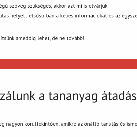
gű szöveg szükséges, akkor azt mi is elvárjuk.
nulás helyett elsősorban a képes információkat és az egys
sítsünk ameddig lehet, de ne tovább!
szálunk a tananyag átadá
g nagyon körültekintően, amikre az önálló tanulás és isme