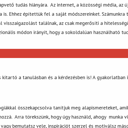
lapvető tudás hiányára. Az internet, a közösségi média, az
is. Ehhez építettük fel a saját módszereinket. Számunkra 
al visszaigazolást találnak, az csak megerősíti a hitelesség
szionális módon irányít, hogy a sokoldalúan használható tud
kitartó a tanulásban és a kérdezésben is! A gyakorlatban is
lógiákkal összekapcsolva tanítjuk meg alapismereteket, am
ozzá. Arra törekszünk, hogy úgy használd, ahogy munka vil
 vagy bemutatsz vele, inspirációt szerzel és motiválsz má