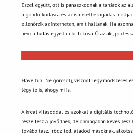
Ezzel együtt, ott is panaszkodnak a tanárok az a
a gondolkodásra és az ismeretbefogadás módjára 
ellenőrzik az interneten, amit hallanak. Ha azonn
nem a tudás egyedüli birtokosa. Ő az aki, profes
Have fun! Ne görcsölj, viszont légy módszeres és 
légy te is, ahogy mi is.
A kreativitásoddal és azokkal a digitális techno
része lesz a jövődnek, de önmagában kevés lesz h
továbbítasz, rögzíted, átadod másoknak, alkotsz